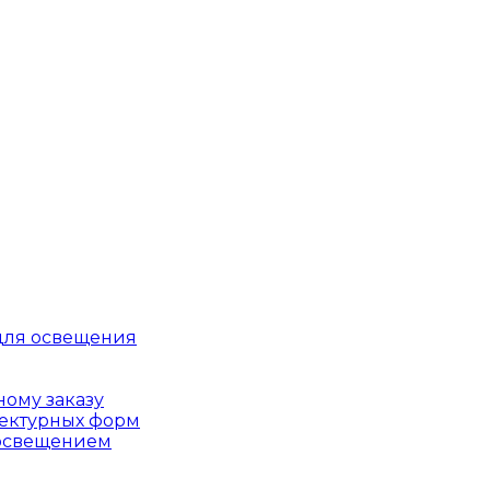
для освещения
ому заказу
тектурных форм
 освещением