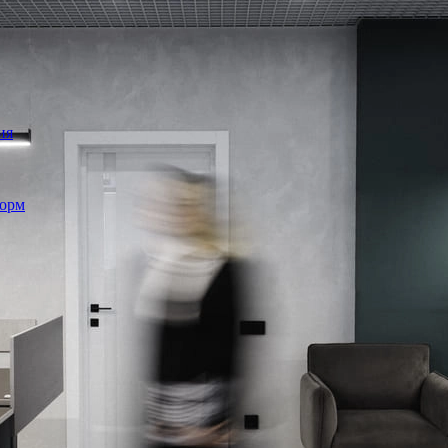
ия
форм