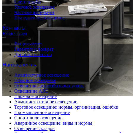
Светодизайн
Уличное освещение
Частные интерьеры
Праздничное освещение
Контакты
Клиентам
Вопрос-ответ
Гарантия и возврат
Доставка и оплата
Направления
Архитектурное освещение
Офисное освещение
Освещение автомобильных дорог
Освещение АЗС
Парковое освещение
Административное освещение
Торговое освещение: нормы, организация, ошибки
Промышленное освещение
Спортивное освещение
Аварийное освещение: виды и нормы
Освещение складов