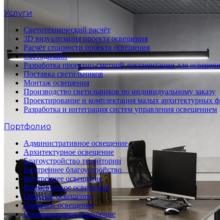
Услуги
Светотехнический расчёт
3D визуализация проекта освещения
Расчёт стоимости проекта освещения
Светодизайн
Разработка проектно-сметной документации для освещен
Поставка светильников
Монтаж освещения
Производство светильников по индивидуальному заказу
Проектирование и комплектация малых архитектурных 
Разработка и интеграция систем управления освещением
Портфолио
Административное освещение
Архитектурное освещение
Благоустройство территории
Внутреннее благоустройство
Внутреннее освещение
Коммерческое освещение
Офисное освещение
Парковое освещение
Промышленное освещение