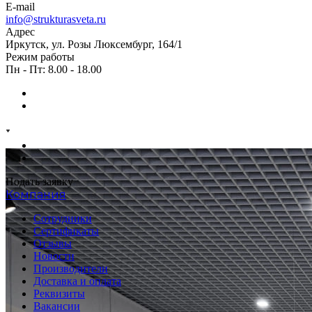
E-mail
info@strukturasveta.ru
Адрес
Иркутск, ул. Розы Люксембург, 164/1
Режим работы
Пн - Пт: 8.00 - 18.00
Подать заявку
Компания
Сотрудники
Сертификаты
Отзывы
Новости
Производители
Доставка и оплата
Реквизиты
Вакансии